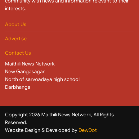
community with news and information relevant to their
interests.
About Us
Advertise
Contact Us
Maithili News Network
New Gangasagar
North of sarvoadaya high school
Darbhanga
Copyright 2026 Maithili News Network, All Rights
Reserved.
Website Design & Developed by
DewDot