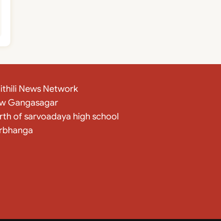
ithili News Network
w Gangasagar
rth of sarvoadaya high school
rbhanga