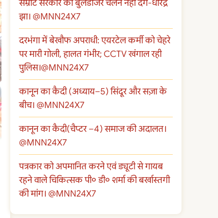
सम्राट सरकार का बुलडोजर चलने नहीं देंगे-धीरेंद्र
झा। @MNN24X7
दरभंगा में बेखौफ अपराधी: एयरटेल कर्मी को चेहरे
पर मारी गोली, हालत गंभीर; CCTV खंगाल रही
पुलिस।@MNN24X7
कानून का कैदी (अध्याय–5) सिंदूर और सज़ा के
बीच। @MNN24X7
कानून का कैदी(चैप्टर –4) समाज की अदालत।
@MNN24X7
पत्रकार को अपमानित करने एवं ड्यूटी से गायब
रहने वाले चिकित्सक पी० डी० शर्मा की बर्खास्तगी
की मांग। @MNN24X7