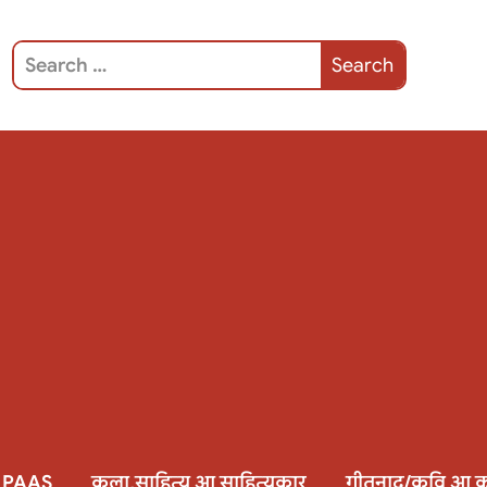
 PAAS
कला,साहित्य आ साहित्यकार
गीतनाद/कवि आ क