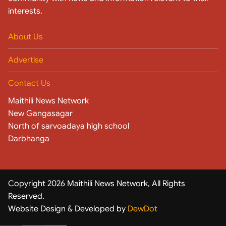
interests.
About Us
Advertise
Contact Us
Maithili News Network
New Gangasagar
North of sarvoadaya high school
Darbhanga
Copyright 2026 Maithili News Network, All Rights
Reserved.
Website Design & Developed by
DewDot