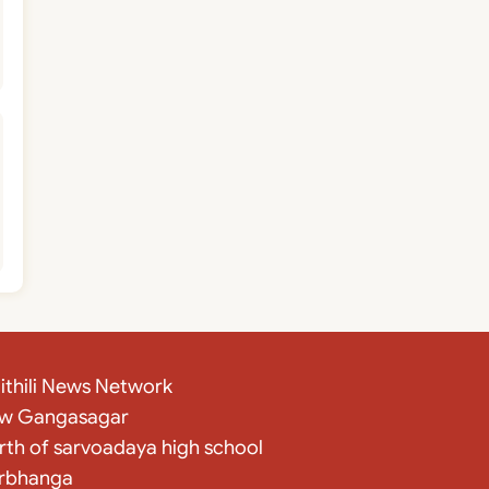
ithili News Network
w Gangasagar
rth of sarvoadaya high school
rbhanga