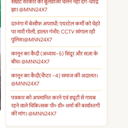
सम्राट सरकार का बुलडोजर चलने नहीं देंगे-धीरेंद्र
झा। @MNN24X7
दरभंगा में बेखौफ अपराधी: एयरटेल कर्मी को चेहरे
पर मारी गोली, हालत गंभीर; CCTV खंगाल रही
पुलिस।@MNN24X7
कानून का कैदी (अध्याय–5) सिंदूर और सज़ा के
बीच। @MNN24X7
कानून का कैदी(चैप्टर –4) समाज की अदालत।
@MNN24X7
पत्रकार को अपमानित करने एवं ड्यूटी से गायब
रहने वाले चिकित्सक पी० डी० शर्मा की बर्खास्तगी
की मांग। @MNN24X7