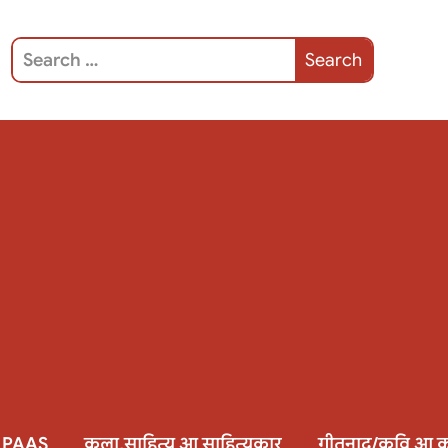
 PAAS
कला,साहित्य आ साहित्यकार
गीतनाद/कवि आ क