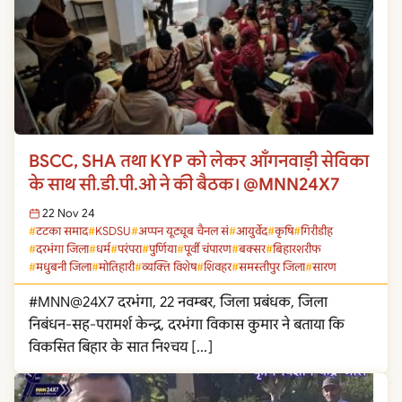
BSCC, SHA तथा KYP को लेकर आँगनवाड़ी सेविका
के साथ सी.डी.पी.ओ ने की बैठक। @MNN24X7
22 Nov 24
टटका समाद
KSDSU
अप्पन यूट्यूब चैनल सं
आयुर्वेद
कृषि
गिरीडीह
दरभंगा जिला
धर्म
परंपरा
पुर्णिया
पूर्वी चंपारण
बक्सर
बिहारशरीफ
मधुबनी जिला
मोतिहारी
व्यक्ति विशेष
शिवहर
समस्तीपुर जिला
सारण
#MNN@24X7 दरभंगा, 22 नवम्बर, जिला प्रबंधक, जिला
निबंधन-सह-परामर्श केन्द्र, दरभंगा विकास कुमार ने बताया कि
विकसित बिहार के सात निश्चय […]