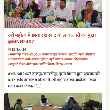
रबी महोत्व में छाया रहा खाद कालाबाजारी का मुद्दा।
@MNN24X7
22 Nov 24
समस्तीपुर जिला
KSDSU
अप्पन यूट्यूब चैनल सं
आयुर्वेद
कृषि
गिरीडीह
टटका समाद
धर्म
परंपरा
पुर्णिया
पूर्वी चंपारण
बक्सर
बिहारशरीफ
मधुबनी जिला
मोतिहारी
व्यक्ति विशेष
शिवहर
सारण
#MNN@24X7 ताजपुर/समस्तीपुर, कृषि विभाग द्वारा शुक्रवार को
प्रखंड कृषि कार्यालय परिसर में रबी महोत्सव का आयोजन किया
गया। प्रखंड विकास […]