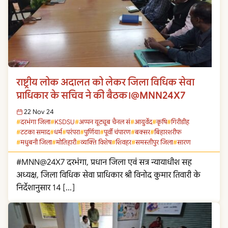
राष्ट्रीय लोक अदालत को लेकर जिला विधिक सेवा
प्राधिकार के सचिव ने की बैठक।@MNN24X7
22 Nov 24
दरभंगा जिला
KSDSU
अप्पन यूट्यूब चैनल सं
आयुर्वेद
कृषि
गिरीडीह
टटका समाद
धर्म
परंपरा
पुर्णिया
पूर्वी चंपारण
बक्सर
बिहारशरीफ
मधुबनी जिला
मोतिहारी
व्यक्ति विशेष
शिवहर
समस्तीपुर जिला
सारण
#MNN@24X7 दरभंगा, प्रधान जिला एवं सत्र न्यायाधीश सह
अध्यक्ष, जिला विधिक सेवा प्राधिकार श्री विनोद कुमार तिवारी के
निर्देशानुसार 14 […]