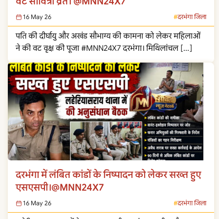
वट सावित्री व्रत। @MNN24X7
16 May 26
दरभंगा जिला
पति की दीर्घायु और अखंड सौभाग्य की कामना को लेकर महिलाओं
ने की वट वृक्ष की पूजा #MNN24X7 दरभंगा। मिथिलांचल […]
दरभंगा में लंबित कांडों के निष्पादन को लेकर सख्त हुए
एसएसपी।@MNN24X7
16 May 26
दरभंगा जिला