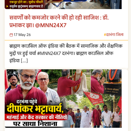
सवर्णों को कमजोर करने की हो रही साजिश : डॉ.
प्रभाकर झा। @MNN24X7
17 May 26
दरभंगा जिला
ब्राह्मण काउंसिल ऑफ इंडिया की बैठक में सामाजिक और शैक्षणिक
मुद्दों पर हुई चर्चा #MNN24X7 दरभंगा। ब्राह्मण काउंसिल ऑफ
इंडिया […]