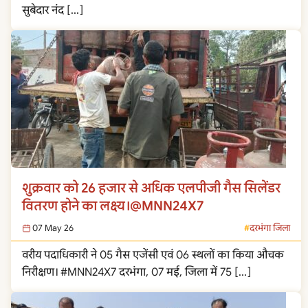
सुबेदार नंद […]
शुक्रवार को 26 हजार से अधिक एलपीजी गैस सिलेंडर
वितरण होने का लक्ष्य।@MNN24X7
07 May 26
दरभंगा जिला
वरीय पदाधिकारी ने 05 गैस एजेंसी एवं 06 स्थलों का किया औचक
निरीक्षण। #MNN24X7 दरभंगा, 07 मई, जिला में 75 […]