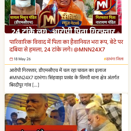
पारिवारिक विवाद में पिता का हैवानियत भरा रूप, बेटे पर
दबिया से हमला, 24 टांके लगे। @MNN24X7
18 May 26
दरभंगा जिला
आरोपी गिरफ्तार, डीएमसीएच में चल रहा घायल का इलाज
#MNN24X7 दरभंगा। सिंहवाड़ा प्रखंड के सिमरी थाना क्षेत्र अंतर्गत
बिरदीपुर गांव […]