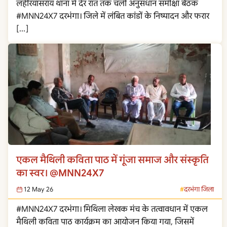
लहेरियासराय थाना में देर रात तक चली अनुसंधान समीक्षा बैठक
#MNN24X7 दरभंगा। जिले में लंबित कांडों के निष्पादन और फरार
[…]
एकल मैथिली कविता पाठ में गूंजा समाज और संस्कृति
का स्वर। @MNN24X7
12 May 26
दरभंगा जिला
#MNN24X7 दरभंगा। मिथिला लेखक मंच के तत्वावधान में एकल
मैथिली कविता पाठ कार्यक्रम का आयोजन किया गया, जिसमें